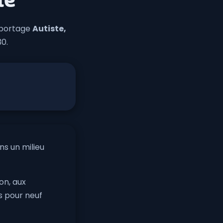
lé
reportage
Autiste,
0.
s un milieu
on, aux
rs pour neuf