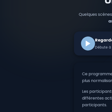
U
Quelques scène
a
Regarde
Débute à 
Ce programme p
plus normalisan
Les participant
différentes act
participants.