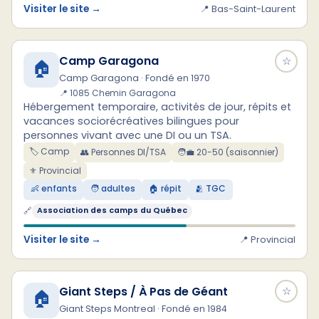
Visiter le site →
📍 Bas-Saint-Laurent
Camp Garagona
☆
🏠
Camp Garagona · Fondé en 1970
📍 1085 Chemin Garagona
Hébergement temporaire, activités de jour, répits et
vacances sociorécréatives bilingues pour
personnes vivant avec une DI ou un TSA.
🏷️ Camp
👥 Personnes DI/TSA
🧑‍💼 20-50 (saisonnier)
⚜ Provincial
👶 enfants
🧑 adultes
🏠 répit
🫂 TGC
🔗
Association des camps du Québec
Visiter le site →
📍 Provincial
Giant Steps / À Pas de Géant
☆
🏠
Giant Steps Montreal · Fondé en 1984