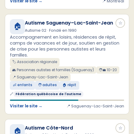
Visiter le site →
📍 Montréal
Autisme Saguenay–Lac-Saint-Jean
☆
🏠
Autisme 02 · Fondé en 1990
Accompagnement en loisirs, résidences de répit,
camps de vacances et de jour, soutien en gestion
de crise pour les personnes autistes et leurs
familles.
🏷️ Association régionale
👥 Personnes autistes et familles (Saguenay)
🧑‍💼 10-20
📍 Saguenay–Lac-Saint-Jean
👶 enfants
🧑 adultes
🏠 répit
🔗
Fédération québécoise de l'autisme
Visiter le site →
📍 Saguenay–Lac-Saint-Jean
Autisme Côte-Nord
☆
🏠