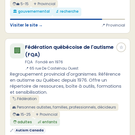
🧑‍💼 5-15
⚜ Provincial
🏛️ gouvernemental
🔬 recherche
Visiter le site →
📍 Provincial
Fédération québécoise de l'autisme
☆
🏢
(FQA)
FQA · Fondé en 1976
📍 65 rue De Castelnau Ouest
Regroupement provincial d'organismes. Référence
en autisme au Québec depuis 1976. Offre un
répertoire de ressources, boîte à outils, formations
et sensibilisation.
🏷️ Fédération
👥 Personnes autistes, familles, professionnels, décideurs
🧑‍💼 15-25
⚜ Provincial
🧑 adultes
👶 enfants
🔗
Autism Canada