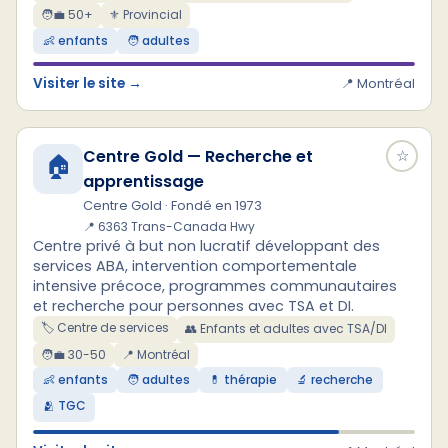
🧑‍💼 50+
⚜ Provincial
👶 enfants
🧑 adultes
Visiter le site →
📍 Montréal
Centre Gold — Recherche et
☆
🏠
apprentissage
Centre Gold · Fondé en 1973
📍 6363 Trans-Canada Hwy
Centre privé à but non lucratif développant des
services ABA, intervention comportementale
intensive précoce, programmes communautaires
et recherche pour personnes avec TSA et DI.
🏷️ Centre de services
👥 Enfants et adultes avec TSA/DI
🧑‍💼 30-50
📍 Montréal
👶 enfants
🧑 adultes
💊 thérapie
🔬 recherche
🫂 TGC