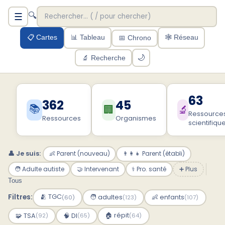
Ressources en autisme au 
🔍
☰
📋 Cartes
📊 Tableau
🕸️ Réseau
📅 Chrono
🌙
🔬 Recherche
63
362
45
📚
🏢
🔬
Ressource
Ressources
Organismes
scientifiqu
👤 Je suis:
👶 Parent (nouveau)
👨‍👩‍👧 Parent (établi)
🧑 Adulte autiste
🤝 Intervenant
⚕️ Pro. santé
➕ Plus
Tous
Filtres:
🫂 TGC
🧑 adultes
👶 enfants
(60)
(123)
(107)
🏠 répit
🧩 TSA
🧠 DI
(92)
(65)
(64)