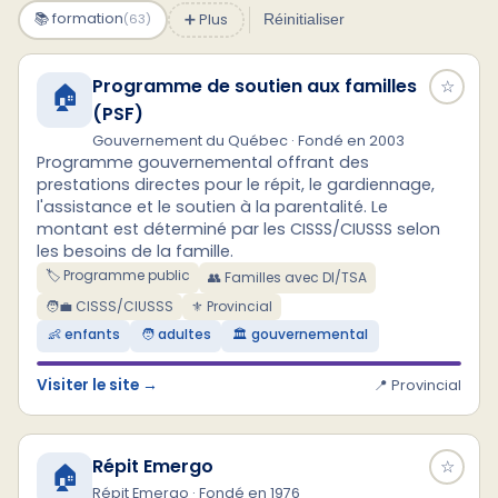
📚 formation
➕ Plus
(63)
Réinitialiser
Programme de soutien aux familles
☆
🏠
(PSF)
Gouvernement du Québec · Fondé en 2003
Programme gouvernemental offrant des
prestations directes pour le répit, le gardiennage,
l'assistance et le soutien à la parentalité. Le
montant est déterminé par les CISSS/CIUSSS selon
les besoins de la famille.
🏷️ Programme public
👥 Familles avec DI/TSA
🧑‍💼 CISSS/CIUSSS
⚜ Provincial
👶 enfants
🧑 adultes
🏛️ gouvernemental
Visiter le site →
📍 Provincial
Répit Emergo
☆
🏠
Répit Emergo · Fondé en 1976