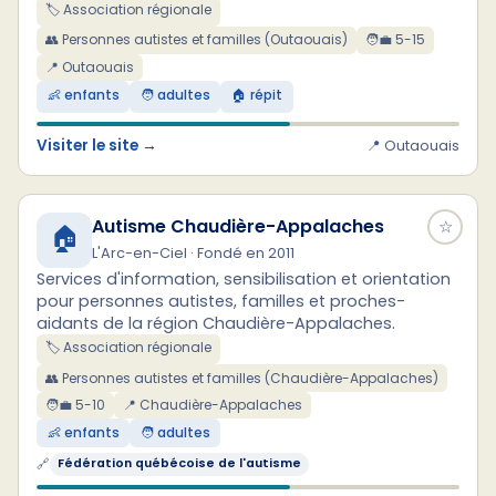
🏷️ Association régionale
👥 Personnes autistes et familles (Outaouais)
🧑‍💼 5-15
📍 Outaouais
👶 enfants
🧑 adultes
🏠 répit
Visiter le site →
📍 Outaouais
Autisme Chaudière-Appalaches
☆
🏠
L'Arc-en-Ciel · Fondé en 2011
Services d'information, sensibilisation et orientation
pour personnes autistes, familles et proches-
aidants de la région Chaudière-Appalaches.
🏷️ Association régionale
👥 Personnes autistes et familles (Chaudière-Appalaches)
🧑‍💼 5-10
📍 Chaudière-Appalaches
👶 enfants
🧑 adultes
🔗
Fédération québécoise de l'autisme