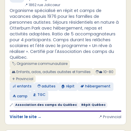
📍 1862 rue Jolicoeur
Organisme spécialisé en répit et camps de
vacances depuis 1976 pour les familles de
personnes autistes. Séjours résidentiels en nature à
Otterburn Park avec hébergement, repas et
activités adaptées. Ratio de 5 accompagnateurs
pour 4 participants. Camps durant les relâches
scolaires et l'été avec le programme « Un rêve à
réaliser ». Certifié par l'Association des camps du
Québec.
🏷️ Organisme communautaire
👥 Enfants, ados, adultes autistes et familles
🧑‍💼 10-80
⚜ Provincial
👶 enfants
🧑 adultes
🏠 répit
🏕️ hébergement
🫂 TGC
⛺ camp
🔗
Association des camps du Québec
Répit Québec
Visiter le site →
📍 Provincial