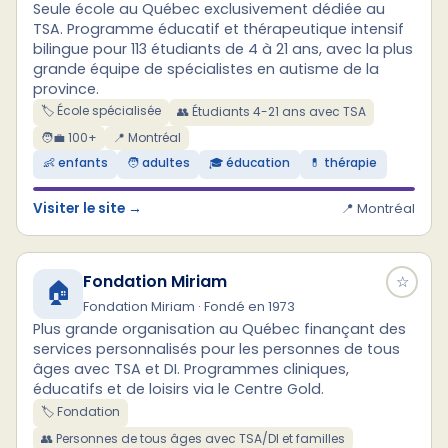
Seule école au Québec exclusivement dédiée au
TSA. Programme éducatif et thérapeutique intensif
bilingue pour 113 étudiants de 4 à 21 ans, avec la plus
grande équipe de spécialistes en autisme de la
province.
🏷️ École spécialisée
👥 Étudiants 4-21 ans avec TSA
🧑‍💼 100+
📍 Montréal
👶 enfants
🧑 adultes
🎓 éducation
💊 thérapie
Visiter le site →
📍 Montréal
Fondation Miriam
☆
🏠
Fondation Miriam · Fondé en 1973
Plus grande organisation au Québec finançant des
services personnalisés pour les personnes de tous
âges avec TSA et DI. Programmes cliniques,
éducatifs et de loisirs via le Centre Gold.
🏷️ Fondation
👥 Personnes de tous âges avec TSA/DI et familles