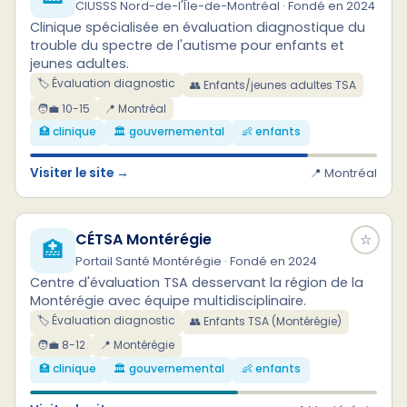
CIUSSS Nord-de-l'Île-de-Montréal · Fondé en 2024
Clinique spécialisée en évaluation diagnostique du
trouble du spectre de l'autisme pour enfants et
jeunes adultes.
🏷️ Évaluation diagnostic
👥 Enfants/jeunes adultes TSA
🧑‍💼 10-15
📍 Montréal
🏥 clinique
🏛️ gouvernemental
👶 enfants
Visiter le site →
📍 Montréal
CÉTSA Montérégie
☆
🏥
Portail Santé Montérégie · Fondé en 2024
Centre d'évaluation TSA desservant la région de la
Montérégie avec équipe multidisciplinaire.
🏷️ Évaluation diagnostic
👥 Enfants TSA (Montérégie)
🧑‍💼 8-12
📍 Montérégie
🏥 clinique
🏛️ gouvernemental
👶 enfants