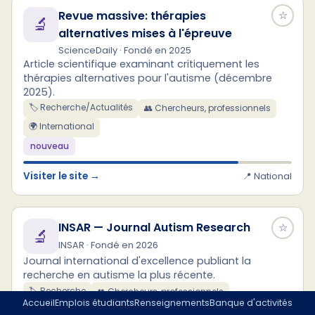
Revue massive: thérapies
☆
🔬
alternatives mises à l'épreuve
ScienceDaily · Fondé en 2025
Article scientifique examinant critiquement les
thérapies alternatives pour l'autisme (décembre
2025).
🏷️ Recherche/Actualités
👥 Chercheurs, professionnels
🌍 International
nouveau
Visiter le site →
📍 National
INSAR — Journal Autism Research
☆
🔬
INSAR · Fondé en 2026
Journal international d'excellence publiant la
recherche en autisme la plus récente.
🏷️ Recherche
👥 Chercheurs, professionnels
Accueil
Emplois étudiants
Renseignements
Banque d'activités
🌍 International